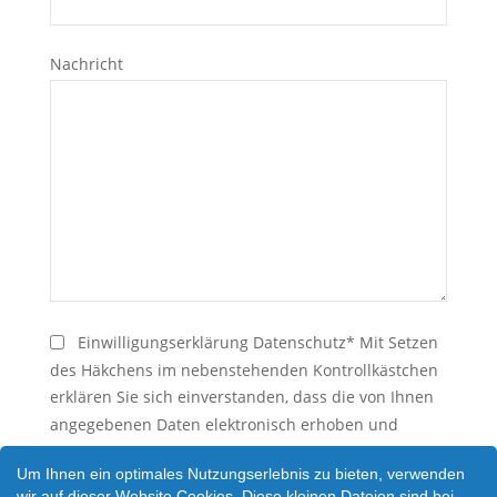
Nachricht
Einwilligungserklärung Datenschutz* Mit Setzen
des Häkchens im nebenstehenden Kontrollkästchen
erklären Sie sich einverstanden, dass die von Ihnen
angegebenen Daten elektronisch erhoben und
gespeichert werden. Ihre Daten werden dabei nur
Um Ihnen ein optimales Nutzungserlebnis zu bieten, verwenden
streng zweckgebunden zur Bearbeitung und
wir auf dieser Website Cookies. Diese kleinen Dateien sind bei