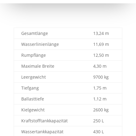
Gesamtlänge
13,24 m
Wasserlinienlänge
11,69 m
Rumpflänge
12,50 m
Maximale Breite
4,30 m
Leergewicht
9700 kg
Tiefgang
1,75 m
Ballasttiefe
1,12 m
Kielgewicht
2600 kg
Kraftstofftankkapazität
250 L
Wassertankkapazität
430 L